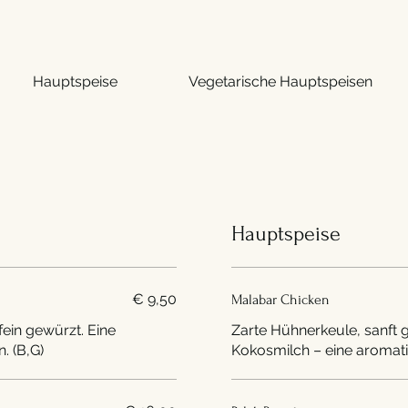
Hauptspeise
Vegetarische Hauptspeisen
Hauptspeise
€ 9,50
Malabar Chicken
ein gewürzt. Eine
Zarte Hühnerkeule, sanft
. (B,G)
Kokosmilch – eine aromati