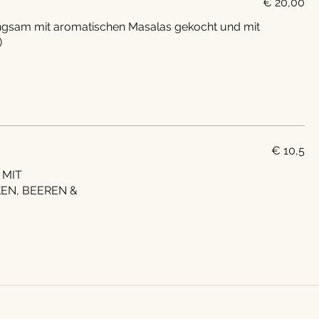
€ 20,00
angsam mit aromatischen Masalas gekocht und mit
)
€ 10,5
 MIT
EN, BEEREN &