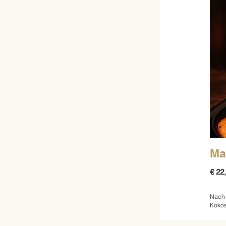
Ma
€ 22
Nach 
Kokos