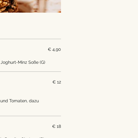
€ 4,90
 Joghurt-Minz Soße (G)
€ 12
n und Tomaten, dazu
€ 18