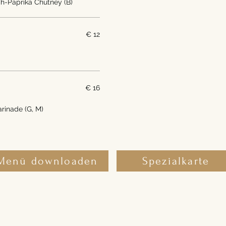
ch-Paprika Chutney (B)
€ 12
€ 16
rinade (G, M)
Menü downloaden
Spezialkarte