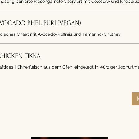
nusprig panierte Riesengarnelen, serviert mit Coleslaw und Knoblau
VOCADO BHEL PURI (VEGAN)
ndisches Chaat mit Avocado-Puffreis und Tamarind-Chutney
HICKEN TIKKA
aftiges Hühnerfleisch aus dem Ofen, eingelegt in würziger Joghurtma