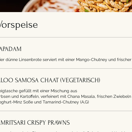
Vorspeise
PAPADAM
ier dünne Linsenbrote serviert mit einer Mango-Chutney und frischer
ALOO SAMOSA CHAAT (VEGETARISCH)
eigtasche gefüllt mit einer Mischung aus
rbsen und Kartoffeln, verfeinert mit Chana Masala, frischen Zwiebel
oghurt-Minz Soße und Tamarind-Chutney (A,G)
MRITSARI CRISPY PRAWNS