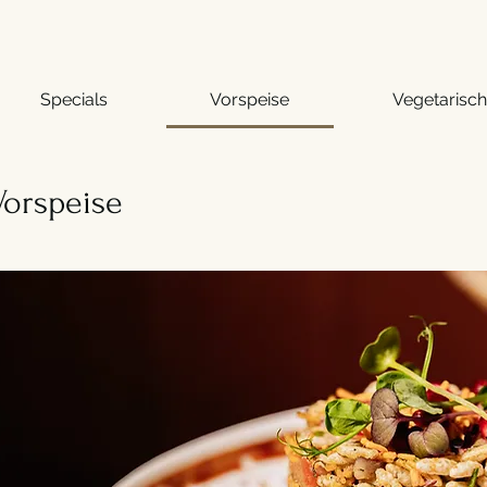
Specials
Vorspeise
Vegetarisc
Vorspeise