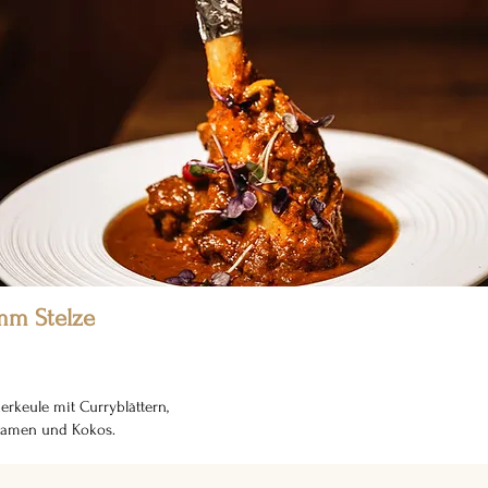
mm Stelze
rkeule mit Curryblättern,
samen und Kokos.